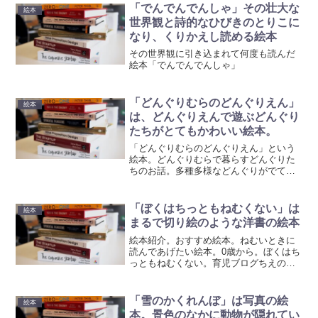
「でんでんでんしゃ」その壮大な
絵本
世界観と詩的なひびきのとりこに
なり、くりかえし読める絵本
その世界観に引き込まれて何度も読んだ
絵本「でんでんでんしゃ」
「どんぐりむらのどんぐりえん」
絵本
は、どんぐりえんで遊ぶどんぐり
たちがとてもかわいい絵本。
「どんぐりむらのどんぐりえん」という
絵本。どんぐりむらで暮らすどんぐりた
ちのお話。多種多様などんぐりがでてく
る。細かい設定やお話に大人も楽しめる
絵本。3際の娘が毎日寝る前に読んでほし
いとせがんでくる絵本。
「ぼくはちっともねむくない」は
絵本
まるで切り絵のような洋書の絵本
絵本紹介。おすすめ絵本。ねむいときに
読んであげたい絵本。0歳から。ぼくはち
っともねむくない。育児ブログちえの
ワ。
「雪のかくれんぼ」は写真の絵
絵本
本。景色のなかに動物が隠れてい