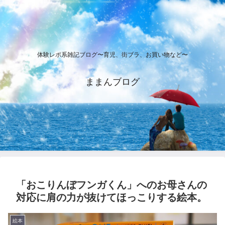
体験レポ系雑記ブログ〜育児、街ブラ、お買い物など〜
ままんブログ
「おこりんぼフンガくん」へのお母さんの
対応に肩の力が抜けてほっこりする絵本。
絵本