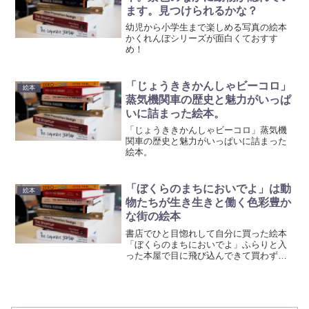
ます。見つけられるかな？
幼児から小学生まで楽しめる写真の絵本
かくれんぼシリーズが面白くておすす
め！
「じょうききかんしゃビーコロ」
絵本
蒸気機関車の歴史と魅力がいっぱ
いに詰まった絵本。
「じょうききかんしゃビーコロ」蒸気機
関車の歴史と魅力がいっぱいに詰まった
絵本。
「ぼくらのまちにおいでよ」は動
絵本
物たちが生き生きと働く色彩豊か
な街の絵本
書店でひと目惚れして自分に買った絵本
「ぼくらのまちにおいでよ」ふらりと入
った本屋で目に飛び込んできて買わずに
いられなかった１冊。