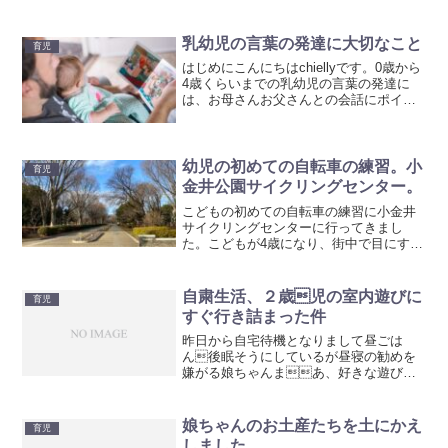
ンジしたり、いろいろ試行錯誤してはい
るもののなかなかうまくいかず今日は寝
れないのも辛かろ...
乳幼児の言葉の発達に大切なこと
育児
はじめにこんにちはchiellyです。0歳から
4歳くらいまでの乳幼児の言葉の発達に
は、お母さんお父さんとの会話にポイン
トがあることをご存知ですか？そのポイ
ントをご紹介しますので、会話に取り入
れてみてくださいね。子どもが興味を持
ったものを、一...
幼児の初めての自転車の練習。小
育児
金井公園サイクリングセンター。
こどもの初めての自転車の練習に小金井
サイクリングセンターに行ってきまし
た。こどもが4歳になり、街中で目にする
自転車を乗る、おにーさんおねーさんを
みて「自転車に乗りたい！」時々しきり
に言ってくるようになりました。私が小
自粛生活、２歳児の室内遊びに
育児
さい頃の記憶では、補助輪...
すぐ行き詰まった件
昨日から自宅待機となりまして昼ごは
ん後眠そうにしているが昼寝の勧めを
嫌がる娘ちゃんまあ、好きな遊びさ
せといたらいいかと思ったけどうちの子
ブロック好きで延々とやるなんかストー
リーがあって、あれ言え、これしろ指示
娘ちゃんのお土産たちを土にかえ
育児
が多いしかもこっちのエピソ...
しました。