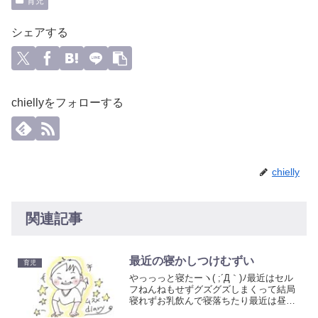
育児
シェアする
chiellyをフォローする
chielly
関連記事
最近の寝かしつけむずい
育児
やっっっと寝たーヽ( ;´Д｀)ﾉ最近はセル
フねんねもせずグズグズしまくって結局
寝れずお乳飲んで寝落ちたり最近は昼寝
もうまく寝れないみたいおんぶにチャレ