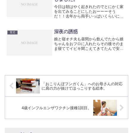
今日は朝はやく起きれたのでとにかく家
を出てみることにしたおーーーそう
だ！！去年から両手いっぱいくらいにな
ってる娘のお土産たちもう興味もなくな
ってるみたいだから夫と相談して、こっ
そり公園に返そうとおみやげとはそう小
深夜の誘惑
育児
石、コンクリート石、どんぐり...
娘と寝オチ夫も昼間から飲んでたから娘
ちゃんをおフロに入れたらその後そのま
ま寝ててイビキ聞こえてきてたんで安心
して寝オチてたwもう深夜1時この時間に
起きちゃったけど久々ゆーっくり風呂入
ったわよー念入りにお顔のケアしたわよ
ーお腹すいたわよー冷蔵...
「おこりんぼフンガくん」へのお母さんの対応
に肩の力が抜けてほっこりする絵本。
4歳インフルエンザワクチン接種1回目。