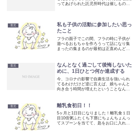
ってあげられた託児所時代は催しもの一
切なかったので嬉しいし入れると思って
なかった保育園に入れて嬉しい娘ちゃん
はもの怖じせず、お部屋に入るなりおと
もだちの輪に入って...
私も子供の活動に参加したい思っ
育児
たこと
フラの面子でこの間、フラの時に子供が
遊べるおもちゃを作ろうって話になり集
まったの集まるのが最初は正直めんどい
なーと思ってたんだけど家だとなかなか
できないけど、みんなでやると場所も用
意もあるから、子供遊べるとこだった
なんとなく過ごして後悔しないた
育児
し、できたのよねすごく楽し...
めに、1日ひとつ何か達成する
今、コロナの影響で自粛生活を強いられ
てるわけだけど逆に言えば、娘ちゃんと
向き合う時間が増えたということなんと
か一日を過ごすことばかりに気を取られ
ると、終わった時に後悔しそうだだから1
日ひとつ、何か達成することにしようと
離乳食初日！！
育児
思ってる娘ちゃんと何か...
5ヶ月と1日目になりました！離乳食１日
目10倍粥ふたくち下唇にちょんちょんっ
てスプーンを当てて、匙をお口に入れる
娘ちゃんがあむっとくわえたら匙をとる
最初なんだこれ？って顔したけど口にち
ゅるっと取り込んで食べれた！裏ごしめ