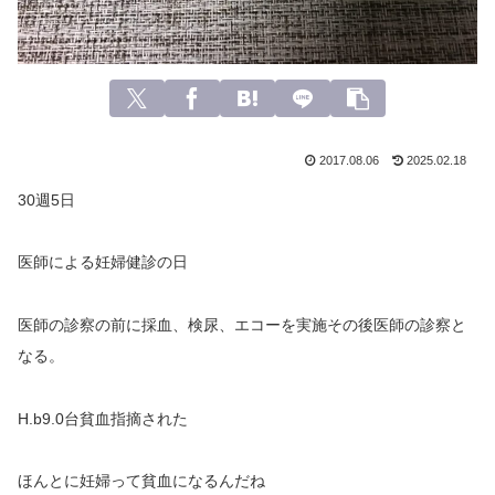
2017.08.06
2025.02.18
30週5日
医師による妊婦健診の日
医師の診察の前に採血、検尿、エコーを実施その後医師の診察と
なる。
H.b9.0台貧血指摘された
ほんとに妊婦って貧血になるんだね