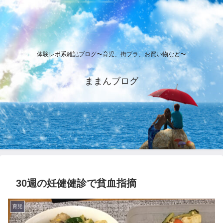
体験レポ系雑記ブログ〜育児、街ブラ、お買い物など〜
ままんブログ
30週の妊健健診で貧血指摘
育児