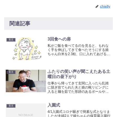
chielly
関連記事
3回食への扉
育児
私がご飯を食べてるのを見ると、もれな
く手を伸ばしてきて食べたそうにする娘
ちゃん白米を2.3粒、口に入れてあげると
嬉しそうどうやら3回食開始しても良い合
図かもと友人より心の準備ができてなか
った！けど試しに昨日お昼にリンゴ大さ
じ2杯あげてみたら...
ふたりの笑い声が聞こえたある土
育児
曜日の昼下がり
仕事から帰ってきて玄関に入ったら乱雑
に脱ぎ捨てられた夫と娘の靴リビングに
入ると麺を茹でた形跡のあるボールや鍋
散らかった部屋あれ？静かだな？ご飯食
べてまた出かけた？ふとリビングのこた
つを見ると二人で倒れて寝てた！どうや
入園式
育児
ら力尽きて寝たみたいこた...
4/1入園式コロナ騒ぎで簡素な式となりま
したが夫婦2人で娘ちゃんの保育園入園行