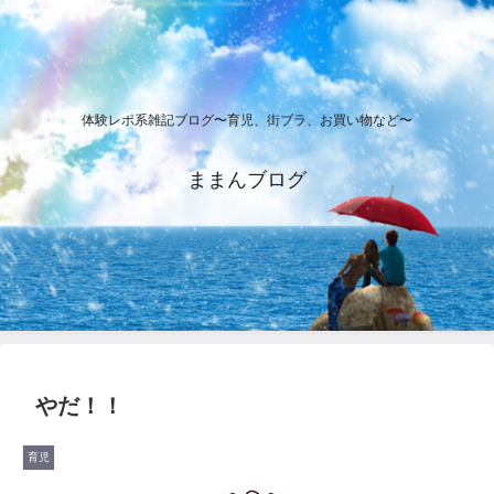
体験レポ系雑記ブログ〜育児、街ブラ、お買い物など〜
ままんブログ
やだ！！
育児