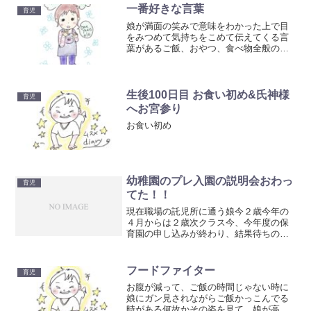
一番好きな言葉
育児
娘が満面の笑みで意味をわかった上で目
をみつめて気持ちをこめて伝えてくる言
葉があるご飯、おやつ、食べ物全般のこ
とらしいんだけどまんって言う朝起きる
と私を見上げて、まん！公園のベンチに
座ると必ず、まん！お昼寝から起きたら
おやつ置き場をビシッと指...
生後100日目 お食い初め&氏神様
育児
へお宮参り
お食い初め
幼稚園のプレ入園の説明会おわっ
育児
てた！！
現在職場の託児所に通う娘今２歳今年の
４月からは２歳次クラス今、今年度の保
育園の申し込みが終わり、結果待ちの段
階もし、今年度も保育園に入れなけれ
ば、また託児所で一年をすごす託児所に
は今年度いっぱいかなとかんがえている
フードファイター
育児
３歳の子供同士の関わりや幼...
お腹が減って、ご飯の時間じゃない時に
娘にガン見されながらご飯かっこんでる
時がある何故かその姿を見て、娘が高い