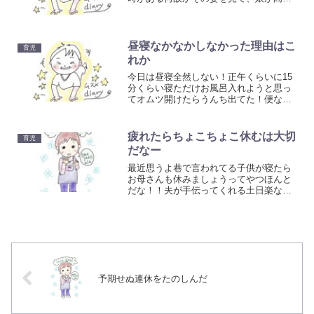
声で喜ぶようになってしまった娘曰く、
でたーーー！かーちゃん名物かっこみ
飯！ってな感じか？かーちゃんのイメー
ジかっこみ飯娘、間違っては...
昼寝なかなかしなかった理由はこ
育児
れか
今日は昼寝全然しない！正午くらいに15
分くらい寝ただけお風呂入れようと思っ
てオムツ開けたらうんち出てた！便なし4
日目だったので良かったー！昨日今日綿
棒こちょこちょで様子見てたってことは
昼寝しなかったのはうんち出る出るハイ
疲れたらちょこちょこ休むは大切
育児
テンションだったのか...
だなー
最近思うよ巷で言われてる子供が寝たら
お母さんも休みましょうってやつほんと
だな！！夫が手伝ってくれる土日楽なは
ずなのに何故か疲れが溜まっている月曜
日 笑土日はいつも出来ないことで張り切
ってしまうんだよね 笑いつもと違うペー
スで動いているっての...
予期せぬ連休をたのしんだ