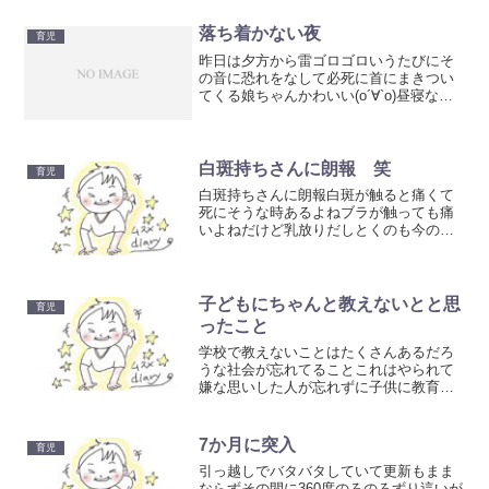
落ち着かない夜
育児
昨日は夕方から雷ゴロゴロいうたびにそ
の音に恐れをなして必死に首にまきつい
てくる娘ちゃんかわいい(о´∀`о)昼寝なし
のノンストップで遊びたおしたので夕ご
飯のあとお風呂に入ってタオルに巻いた
まま布団にごろんさせたら素っ裸のま
ま、すやぁあららさ...
白斑持ちさんに朗報 笑
育児
白斑持ちさんに朗報白斑が触ると痛くて
死にそうな時あるよねブラが触っても痛
いよねだけど乳放りだしとくのも今の季
節寒いし、仕方なく服下ろすよねそんな
時、ガチャガチャでおもちゃが入ってる
あの外側のケースをびーちくにかぶせ
て、ブラしてごらんなさいよ...
子どもにちゃんと教えないとと思
育児
ったこと
学校で教えないことはたくさんあるだろ
うな社会が忘れてることこれはやられて
嫌な思いした人が忘れずに子供に教育し
ていかなきゃだな産んだわたしの責任思
いやりシートのこと歩きたばこのこと歩
きスマホのことラインイジメのことと
7か月に突入
育児
か…。そういうことの全てこ...
引っ越しでバタバタしていて更新もまま
ならずその間に360度のろのろずり這いが