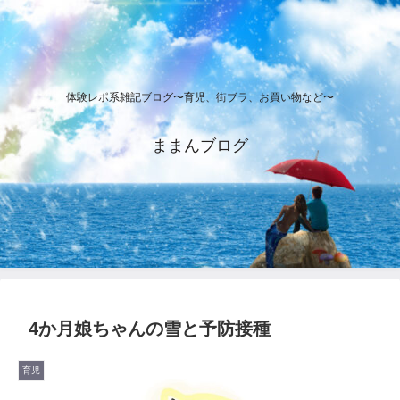
体験レポ系雑記ブログ〜育児、街ブラ、お買い物など〜
ままんブログ
4か月娘ちゃんの雪と予防接種
育児