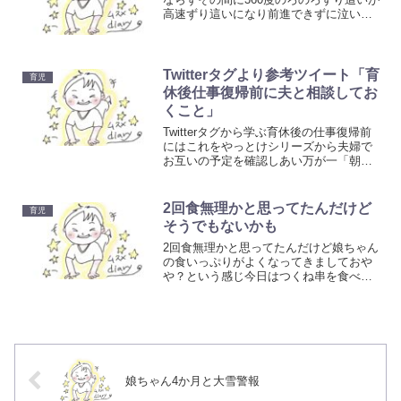
高速ずり這いになり前進できずに泣いて
るなーと思ってたらほふく前進を始めそ
うこうするうちに、お腹と膝が上がるよ
うになって今にもハイハイが始まるんじ
ゃないかというところ...
Twitterタグより参考ツイート「育
育児
休後仕事復帰前に夫と相談してお
くこと」
Twitterタグから学ぶ育休後の仕事復帰前
にはこれをやっとけシリーズから夫婦で
お互いの予定を確認しあい万が一「朝熱
が出た場合」「途中で呼び出された場
合」「休みが数日続いた場合」等どちら
がどの日に休むのか事前に確認しておく
2回食無理かと思ってたんだけど
育児
習慣をつける。「こ...
そうでもないかも
2回食無理かと思ってたんだけど娘ちゃん
の食いっぷりがよくなってきましておや
や？という感じ今日はつくね串を食べて
いたら串に手を伸ばしてくるので触らせ
てみたら串を持って口を大きくあけて食
べようとした！！おんなじことがしたい
だけで動作をまねてるだ...
娘ちゃん4か月と大雪警報