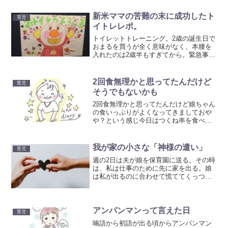
新米ママの苦難の末に成功したト
育児
イトレレポ。
トイレットトレーニング。2歳の誕生日で
おまるを買うが全く意味がなく、本腰を
入れたのは2歳半もすぎてから。緊急事態
宣言かでの自粛期間中のトイトレで一時
挫折するが、登園再開で先生の力を借り
てトイトレを再開した。その後しばらく
2回食無理かと思ってたんだけど
育児
してトイレが成功しだし、パンツへ移行
そうでもないかも
できるほどに成長した経過のレポ。
2回食無理かと思ってたんだけど娘ちゃん
の食いっぷりがよくなってきましておや
や？という感じ今日はつくね串を食べて
いたら串に手を伸ばしてくるので触らせ
てみたら串を持って口を大きくあけて食
べようとした！！おんなじことがしたい
我が家の小さな「神様の遣い」
育児
だけで動作をまねてるだ...
週の2日は夫が娘を保育園に送る。その時
は、私は仕事のために先に家を出る。娘
は私が出るのに合わせて慌ててくっつい
て出てくる時もあればはやくいきなよと
ばかりに、私に抱擁をしてバーイと手を
降ることもある。今日職場に着く寸前に
気づいた夫からのメール...
アンパンマンって言えた日
育児
喃語から初語が出る頃からアンパンマン