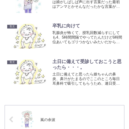
は娘がしばしば声に出す言葉だった最初
はアンマとかそんなだったかな言葉がた
くさん話せるようになってきた最近も、
アンパンとかパンマンとか言ってたのに
昨日ついにアンパンマンってアンパンマ
ンってすらすら言えるよう...
卒乳に向けて
育児
乳腺炎が怖くて、授乳回数減らすにして
も4、5時間間隔でやってたんだけど6時間
位あいてもゴリつかないみたいだから食
事後授乳に切り替え始めたいつものタイ
ミングじゃないからグズるけどなんとか
昨日は食事後にあわせられたからしばら
くこれで頑張るぞー！
土日に備えて受診しておこうと思
育児
ったら・・・。
土日に備えてと思ったら娘ちゃんの鼻
炎、鼻汁がたまるのでここのところ毎日
耳鼻科で吸引してもらうため、連日受診
してた鼻汁がひかないので、喉に落ち込
んだ痰もうまく飲み込めなくてぜこぜこ
しちゃうすると気管支炎とか併発してな
いか心配になってしまう日曜...
嵐の余波