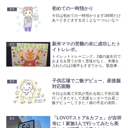
はもの怖じせず、お部屋に入るなりおと
もだちの輪に入って...
初めての一時預かり
育児
今日は初めての一時預かりまず1時間だけ
あーどきどきする泣くよなーつらいなー
新米ママの苦難の末に成功したト
育児
イトレレポ。
トイレットトレーニング。2歳の誕生日で
おまるを買うが全く意味がなく、本腰を
入れたのは2歳半もすぎてから。緊急事態
宣言かでの自粛期間中のトイトレで一時
挫折するが、登園再開で先生の力を借り
てトイトレを再開した。その後しばらく
子供広場でご飯デビュー、産後脳
育児
してトイレが成功しだし、パンツへ移行
対応困難
できるほどに成長した経過のレポ。
今日は台風で天気が荒れる前に子供広場
行ってきたそして支援センターでお昼ご
飯デビューしてきた！娘の手足の攻防を
防ぎながら談笑しながら離乳食やるの至
難の技！汚さないように必死だから全然
話入ってこないのに、返さなきゃいかん
「LOVOTストア&カフェ」が吉祥
育児
スキル！この産後のバカ脳...
寺に！家族3人で行ってみたら美