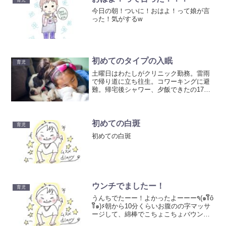
今日の朝！ついに！おはよ！って娘が言
った！気がするw
初めてのタイプの入眠
育児
土曜日はわたしがクリニック勤務。雷雨
で帰り道に立ち往生。コワーキングに避
難。帰宅後シャワー、夕飯できたの17時
半すぎ。娘は昼寝してない。昼寝してな
い時のわたしの中での夕飯時刻は17時。
あーもう眠いかな、ご飯食べられるか
な？と危惧していた。ま...
初めての白斑
育児
初めての白斑
ウンチでましたー！
育児
‎うんちでたーー！‎よかったよーーー٩(๑꒦ິȏ
꒦ິ๑)۶朝から10分くらいお腹のの字マッサ
ージして、綿棒でこちょこちょ‎バウンサ
ーに乗って体起こしてしばらくしたら娘