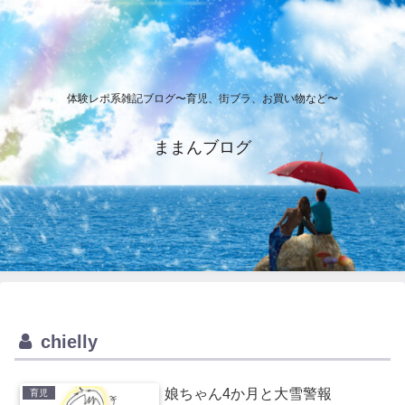
体験レポ系雑記ブログ〜育児、街ブラ、お買い物など〜
ままんブログ
chielly
娘ちゃん4か月と大雪警報
育児