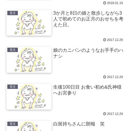
2018.01.19
3か月と8日の娘と散歩しながら3
育児
人で初めてのお正月のおせちを考
えた日。
2017.12.29
娘のカニパンのようなお手手のハ
育児
ナシ
2017.12.29
生後100日目 お食い初め&氏神様
育児
へお宮参り
2017.12.29
白斑持ちさんに朗報 笑
育児