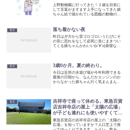
上野動物園に行ってきた！２歳を目前に
して言葉がますます上手になってきた娘
ちゃん絵で描かれている図鑑の動物のペ
ージはだいたいわかるようになってきた
絵でかわいく描かれたデフォルトじゃな
くて、テレビサイズの本物じゃなくて本
落ち着かない夜
育児
物をみてもらいたいなと思...
昨日は夕方から雷ゴロゴロいうたびにそ
の音に恐れをなして必死に首にまきつい
てくる娘ちゃんかわいい(о´∀`о)昼寝なし
のノンストップで遊びたおしたので夕ご
飯のあとお風呂に入ってタオルに巻いた
まま布団にごろんさせたら素っ裸のま
ま、すやぁあららさ...
3歳0か月。夏の終わり。
育児
今日は近所の水遊び場が今年利用できる
最後の日朝から、なんだかエンジンのか
からなかった娘ちゃん行く気まんまんの
夫の誘いにのせられて水着を着て出かけ
ましたよく考えたら、かわいい水着姿も
今年最後だったのか？保育園の水遊びも
先週の週末で終了だったあ...
吉祥寺で座って休める。東急百貨
育児
店吉祥寺店の屋上「太陽の広場」
が子ども連れにも使いやすくて過
ごしやすい。
東急百貨店の吉祥寺店の屋上の「太陽の
広場」を知っていますか？人口芝上で座
ってゆっくりできます。トイレ、飲み物