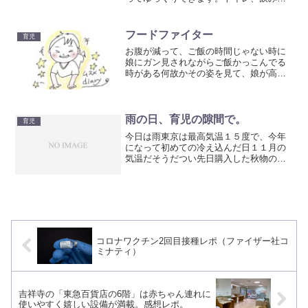
や食べ物の自販機が設置されており、ほ
ぼバリアフリーの広くて綺麗な広場で
す。人の多い吉祥寺の街中で密にならず
フードファイター
育児
にのんびり過ごせる屋外広場のご紹介。
お腹が減って、ご飯の時間じゃない時に
娘にガン見されながらご飯かっこんでる
時がある何故かその姿を見て、娘が高い
声で喜ぶようになってしまった娘曰く、
でたーーー！かーちゃん名物かっこみ
飯！ってな感じか？かーちゃんのイメー
ジかっこみ飯娘、間違っては...
雨の日、育児の隙間で。
育児
今日は雨東京は最高気温１５度で、今年
になって初めての冷え込んだ日１１月の
気温だそうだつい先日購入した秋物のニ
ット張り切って着てでちゃったやっぱり
新しい洋服はうきうきするベローチェで
お気に入りのルイボスミントティーをす
すりながら入り口に一番近...
コロナワクチン2回目接種レポ（ファイザー社コ
ミナティ）
吉祥寺の「東急百貨店の6階」は赤ちゃん連れに
使いやすく嬉しい設備が満載。感想レポ。